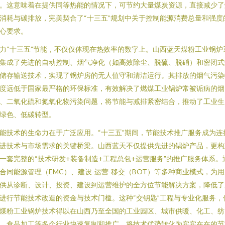
。这意味着在提供同等热能的情况下，可节约大量煤炭资源，直接减少了
消耗与碳排放，完美契合了“十三五”规划中关于控制能源消费总量和强度
心要求。
力“十三五”节能，不仅仅体现在热效率的数字上。山西蓝天煤粉工业锅炉
集成了先进的自动控制、烟气净化（如高效除尘、脱硫、脱硝）和密闭式
储存输送技术，实现了锅炉房的无人值守和清洁运行。其排放的烟气污染
度远低于国家最严格的环保标准，有效解决了燃煤工业锅炉常被诟病的烟
、二氧化硫和氮氧化物污染问题，将节能与减排紧密结合，推动了工业生
绿色、低碳转型。
能技术的生命力在于广泛应用。“十三五”期间，节能技术推广服务成为连
进技术与市场需求的关键桥梁。山西蓝天不仅提供先进的锅炉产品，更构
一套完整的“技术研发+装备制造+工程总包+运营服务”的推广服务体系。
合同能源管理（EMC）、建设-运营-移交（BOT）等多种商业模式，为
供从诊断、设计、投资、建设到运营维护的全方位节能解决方案，降低了
进行节能技术改造的资金与技术门槛。这种“交钥匙”工程与专业化服务，
煤粉工业锅炉技术得以在山西乃至全国的工业园区、城市供暖、化工、纺
、食品加工等多个行业快速复制和推广，将技术优势转化为实实在在的节