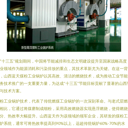
“十三五”规划期间，中国将节能减排和生态文明建设提升至国家战略高度
业领域作为能源消耗和污染排放的重点，其技术革新尤为关键。在这一背
，山西蓝天煤粉工业锅炉以其高效、清洁的燃烧技术，成为推动工业节能
务技术推广的一支重要力量，为达成“十三五”节能目标贡献了显著的山西
与技术方案。
粉工业锅炉技术，代表了传统燃煤工业锅炉的一次深刻革命。与老式层燃
相比，它通过将煤磨制成细粉，采用高效燃烧器实现悬浮燃烧，使得燃烧
分、热效率大幅提升。山西蓝天作为该领域的领军企业，其研发的煤粉工
炉系统，通常可将热效率提高到90%以上，远超传统锅炉60%-70%的水